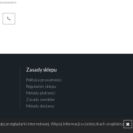
ramowaniem
Zasady sklepu
Polityka prywatności
Regulamin sklepu
Metody płatności
Zasady zwrotów
Metody dostawy
j przeglądarki internetowej. Więcej informacji o ciasteczkach znajdziesz