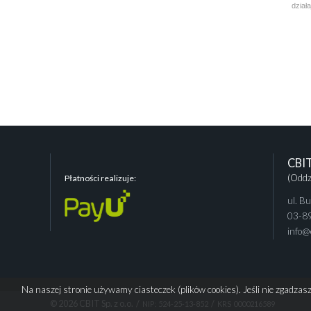
dział
CBIT 
(Oddz
Płatności realizuje:
ul. B
03-8
info@c
Na naszej stronie używamy ciasteczek (plików cookies). Jeśli nie zgadza
©
2026 CBIT Sp. z o.o. /
/
NIP: 524-25-13-852
KRS 0000216589