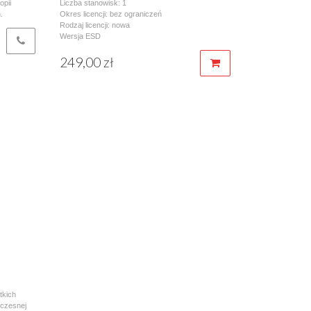
opii
Liczba stanowisk: 1
.
Okres licencji: bez ograniczeń
Rodzaj licencji: nowa
Wersja ESD
249,00 zł
tkich
wczesnej