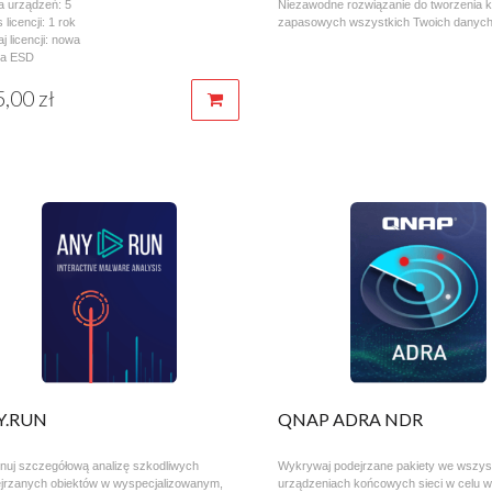
a urządzeń: 5
Niezawodne rozwiązanie do tworzenia k
licencji: 1 rok
zapasowych wszystkich Twoich danych
j licencji: nowa
ja ESD
,00 zł
Y.RUN
QNAP ADRA NDR
uj szczegółową analizę szkodliwych
Wykrywaj podejrzane pakiety we wszys
ejrzanych obiektów w wyspecjalizowanym,
urządzeniach końcowych sieci w celu 