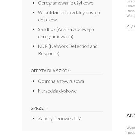
Liczb
Oprogramowanie użytkowe
Okres 
Rodza
Współdzielenie i zdalny dostęp
Wers
do plików
475
Sandbox (Analiza złośliwego
oprogramowania)
NDR (Network Detection and
Response)
OFERTA DLA SZKÓŁ:
Ochrona antywirusowa
Narzędzia dyskowe
SPRZĘT:
AN
Zapory sieciowe UTM
Wykon
i pod