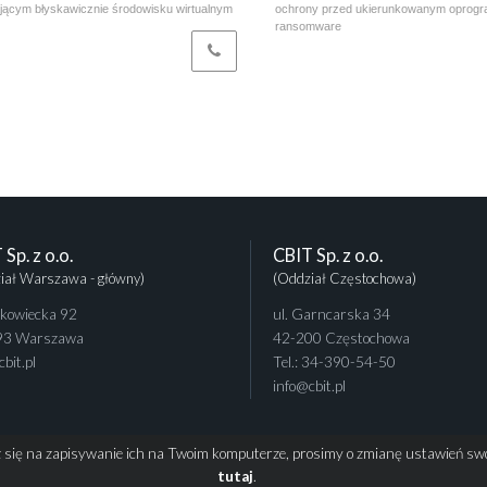
ającym błyskawicznie środowisku wirtualnym
ochrony przed ukierunkowanym oprog
ransomware
Sp. z o.o.
CBIT Sp. z o.o.
iał Warszawa - główny)
(Oddział Częstochowa)
ukowiecka 92
ul. Garncarska 34
93 Warszawa
42-200 Częstochowa
bit.pl
Tel.: 34-390-54-50
info@cbit.pl
sz się na zapisywanie ich na Twoim komputerze, prosimy o zmianę ustawień swoje
tutaj
.